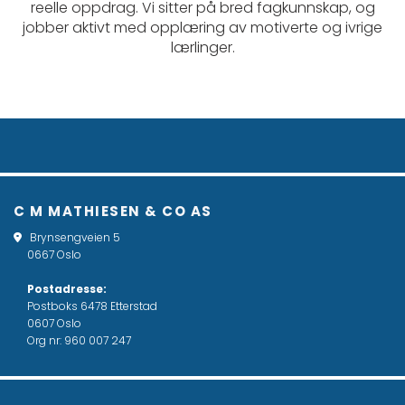
reelle oppdrag. Vi sitter på bred fagkunnskap, og
jobber aktivt med opplæring av motiverte og ivrige
lærlinger.
C M MATHIESEN & CO AS
Brynsengveien 5

0667 Oslo
Postadresse:
Postboks 6478 Etterstad
0607 Oslo
Org nr: 960 007 247