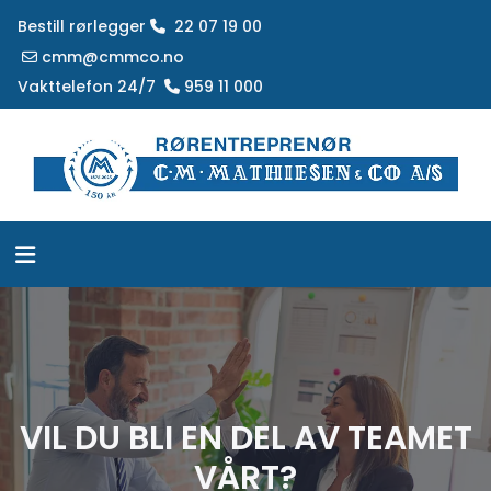
Bestill rørlegger
22 07 19 00

cmm@cmmco.no

Vakttelefon 24/7
959 11 000

VIL DU BLI EN DEL AV TEAMET
VÅRT?