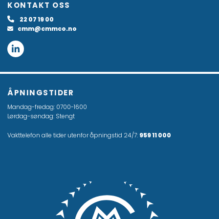
KONTAKT OSS
22 07 19 00

cmm@cmmco.no

ÅPNINGSTIDER
Mandag-fredag: 0700-1600
Lørdag-søndag: Stengt
Vakttelefon alle tider utenfor åpningstid 24/7:
959 11 000