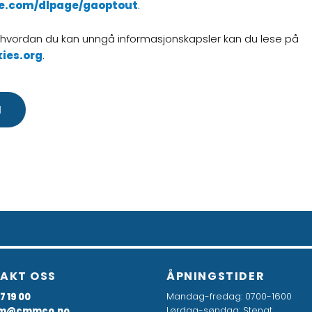
gle.com/dlpage/gaoptout
.
hvordan du kan unngå informasjonskapsler kan du lese på
ies.org
.
N
AKT OSS
ÅPNINGSTIDER
Mandag-fredag: 0700-1600
7 19 00
Lørdag-søndag: Stengt
m@cmmco.no