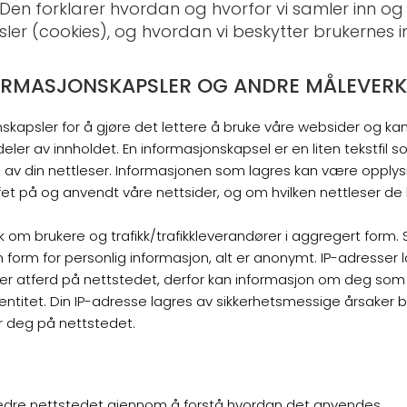
y. Den forklarer hvordan og hvorfor vi samler inn o
er (cookies), og hvordan vi beskytter brukernes in
ORMASJONSKAPSLER OG ANDRE MÅLEVER
nskapsler for å gjøre det lettere å bruke våre websider og kan
eler av innholdet. En informasjonskapsel er en liten tekstfil 
 av din nettleser. Informasjonen som lagres kan være opply
fet på og anvendt våre nettsider, og om hvilken nettleser de 
k om brukere og trafikk/trafikkleverandører i aggregert form. 
 form for personlig informasjon, alt er anonymt. IP-adresser la
er atferd på nettstedet, derfor kan informasjon om deg som 
itet. Din IP-adresse lagres av sikkerhetsmessige årsaker bare
er deg på nettstedet.
bedre nettstedet gjennom å forstå hvordan det anvendes.