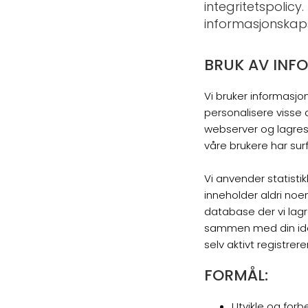
integritetspolic
informasjonskapsl
BRUK AV INF
Vi bruker informasjo
personalisere visse d
webserver og lagres
våre brukere har sur
Vi anvender statistik
inneholder aldri noen
database der vi lagr
sammen med din ident
selv aktivt registrer
FORMÅL:
Utvikle og for