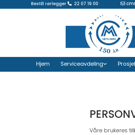
cm
Bestill rørlegger
22 07 19 00


Hjem
Serviceavdeling
Prosje
PERSON
Våre brukeres till