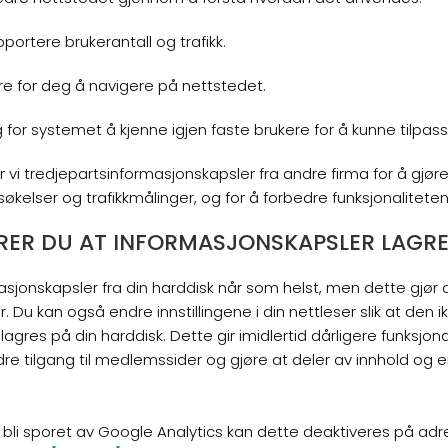
ortere brukerantall og trafikk.
re for deg å navigere på nettstedet.
 for systemet å kjenne igjen faste brukere for å kunne tilpas
 vi tredjepartsinformasjonskapsler fra andre firma for å gjør
kelser og trafikkmålinger, og for å forbedre funksjonalitete
DRER DU AT INFORMASJONSKAPSLER LAGR
asjonskapsler fra din harddisk når som helst, men dette gjør 
er. Du kan også endre innstillingene i din nettleser slik at den ik
agres på din harddisk. Dette gir imidlertid dårligere funksjona
dre tilgang til medlemssider og gjøre at deler av innhold og e
å bli sporet av Google Analytics kan dette deaktiveres på adr