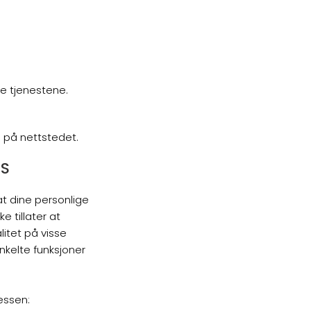
se tjenestene.
e
n på nettstedet.
ES
at dine personlige
ke tillater at
litet på visse
nkelte funksjoner
essen: