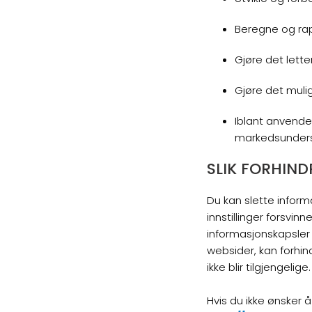
Beregne og rapp
Gjøre det lette
Gjøre det mulig
Iblant anvender
markedsundersø
SLIK FORHIN
Du kan slette inform
innstillinger forsvinn
informasjonskapsler l
websider, kan forhin
ikke blir tilgjengelige.
Hvis du ikke ønsker 