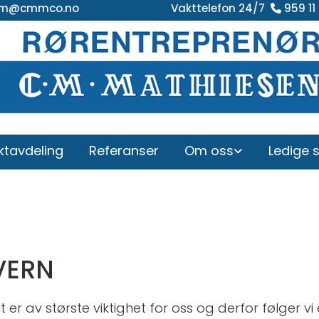
m@cmmco.no
Vakttelefon 24/7
959 11

ktavdeling
Referanser
Om oss
Ledige s
VERN
it er av største viktighet for oss og derfor følger vi 