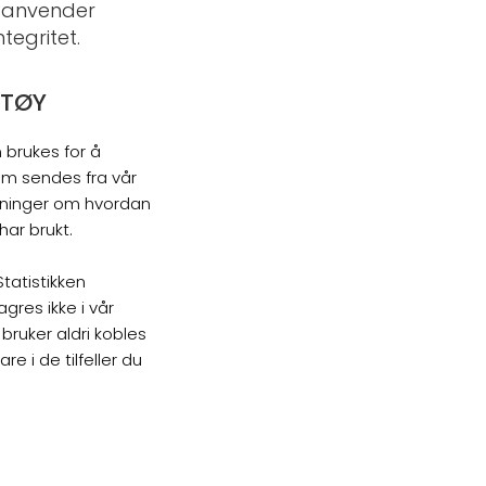
g anvender
tegritet.
KTØY
 brukes for å
som sendes fra vår
sninger om hvordan
har brukt.
Statistikken
gres ikke i vår
bruker aldri kobles
 i de tilfeller du