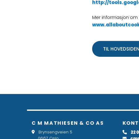
http://tools.goo
Mer informasjon om 
www.allaboutcook
TIL HOVEDSIDE
C M MATHIESEN & CO AS
KONT
Brynsengveien 5
22 0


0667 Oslo
cm
